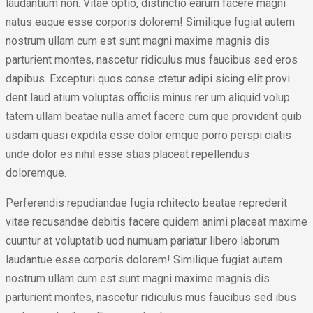
laudantium non. Vitae optio, distinctio earum facere magni
natus eaque esse corporis dolorem! Similique fugiat autem
nostrum ullam cum est sunt magni maxime magnis dis
parturient montes, nascetur ridiculus mus faucibus sed eros
dapibus. Excepturi quos conse ctetur adipi sicing elit provi
dent laud atium voluptas officiis minus rer um aliquid volup
tatem ullam beatae nulla amet facere cum que provident quib
usdam quasi expdita esse dolor emque porro perspi ciatis
unde dolor es nihil esse stias placeat repellendus
doloremque.
Perferendis repudiandae fugia rchitecto beatae reprederit
vitae recusandae debitis facere quidem animi placeat maxime
cuuntur at voluptatib uod numuam pariatur libero laborum
laudantue esse corporis dolorem! Similique fugiat autem
nostrum ullam cum est sunt magni maxime magnis dis
parturient montes, nascetur ridiculus mus faucibus sed ibus