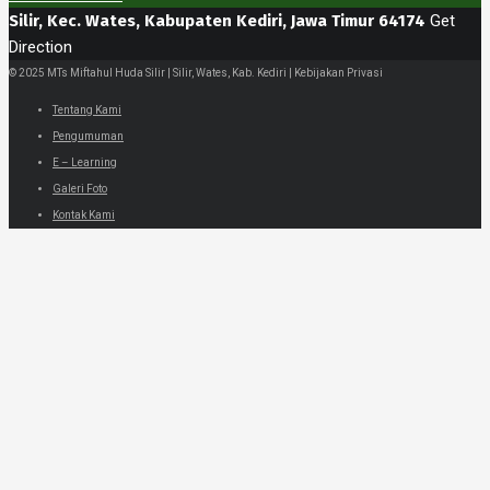
Silir, Kec. Wates, Kabupaten Kediri, Jawa Timur 64174
Get
Direction
© 2025 MTs Miftahul Huda Silir | Silir, Wates, Kab. Kediri | Kebijakan Privasi
Tentang Kami
Pengumuman
E – Learning
Galeri Foto
Kontak Kami