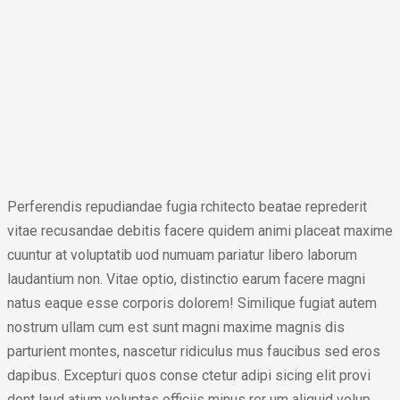
Perferendis repudiandae fugia rchitecto beatae reprederit
vitae recusandae debitis facere quidem animi placeat maxime
cuuntur at voluptatib uod numuam pariatur libero laborum
laudantium non. Vitae optio, distinctio earum facere magni
natus eaque esse corporis dolorem! Similique fugiat autem
nostrum ullam cum est sunt magni maxime magnis dis
parturient montes, nascetur ridiculus mus faucibus sed eros
dapibus. Excepturi quos conse ctetur adipi sicing elit provi
dent laud atium voluptas officiis minus rer um aliquid volup