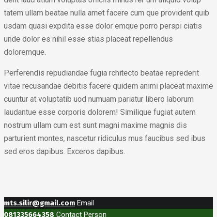
tatem ullam beatae nulla amet facere cum que provident quib
usdam quasi expdita esse dolor emque porro perspi ciatis
unde dolor es nihil esse stias placeat repellendus
doloremque.
Perferendis repudiandae fugia rchitecto beatae reprederit
vitae recusandae debitis facere quidem animi placeat maxime
cuuntur at voluptatib uod numuam pariatur libero laborum
laudantue esse corporis dolorem! Similique fugiat autem
nostrum ullam cum est sunt magni maxime magnis dis
parturient montes, nascetur ridiculus mus faucibus sed ibus
sed eros dapibus. Exceros dapibus.
mts.silir@gmail.com
Email
081335664358
Contact Person