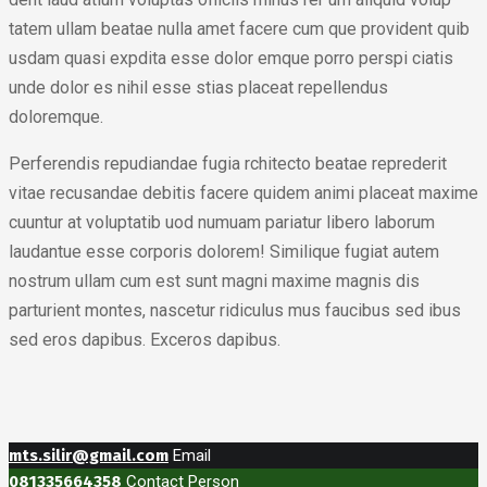
tatem ullam beatae nulla amet facere cum que provident quib
usdam quasi expdita esse dolor emque porro perspi ciatis
unde dolor es nihil esse stias placeat repellendus
doloremque.
Perferendis repudiandae fugia rchitecto beatae reprederit
vitae recusandae debitis facere quidem animi placeat maxime
cuuntur at voluptatib uod numuam pariatur libero laborum
laudantue esse corporis dolorem! Similique fugiat autem
nostrum ullam cum est sunt magni maxime magnis dis
parturient montes, nascetur ridiculus mus faucibus sed ibus
sed eros dapibus. Exceros dapibus.
mts.silir@gmail.com
Email
081335664358
Contact Person