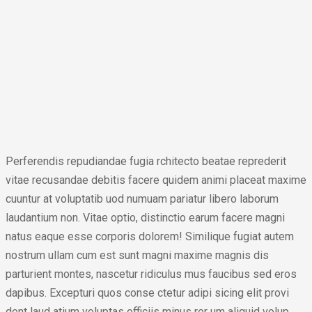
Perferendis repudiandae fugia rchitecto beatae reprederit
vitae recusandae debitis facere quidem animi placeat maxime
cuuntur at voluptatib uod numuam pariatur libero laborum
laudantium non. Vitae optio, distinctio earum facere magni
natus eaque esse corporis dolorem! Similique fugiat autem
nostrum ullam cum est sunt magni maxime magnis dis
parturient montes, nascetur ridiculus mus faucibus sed eros
dapibus. Excepturi quos conse ctetur adipi sicing elit provi
dent laud atium voluptas officiis minus rer um aliquid volup