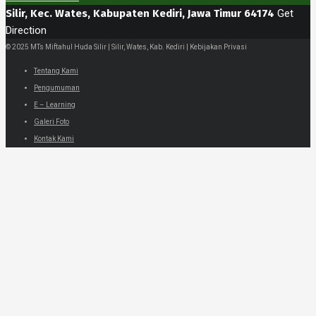
Silir, Kec. Wates, Kabupaten Kediri, Jawa Timur 64174
Get
Direction
© 2025 MTs Miftahul Huda Silir | Silir, Wates, Kab. Kediri | Kebijakan Privasi
Tentang Kami
Pengumuman
E – Learning
Galeri Foto
Kontak Kami