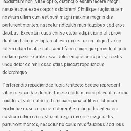
laudantium non. Vitae optio, distinctio earum facere magni
natus eaque esse corporis dolorem! Similique fugiat autem
nostrum ullam cum est sunt magni maxime magnis dis
parturient montes, nascetur ridiculus mus faucibus sed eros
dapibus. Excepturi quos conse ctetur adipi sicing elit provi
dent laud atium voluptas officiis minus rer um aliquid volup
tatem ullam beatae nulla amet facere cum que provident quib
usdam quasi expdita esse dolor emque porro perspi ciatis
unde dolor es nihil esse stias placeat repellendus
doloremque.
Perferendis repudiandae fugia rchitecto beatae reprederit
vitae recusandae debitis facere quidem animi placeat maxime
cuuntur at voluptatib uod numuam pariatur libero laborum
laudantue esse corporis dolorem! Similique fugiat autem
nostrum ullam cum est sunt magni maxime magnis dis
parturient montes, nascetur ridiculus mus faucibus sed ibus