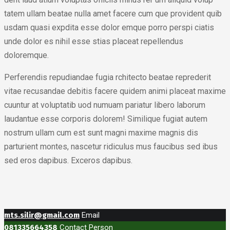
tatem ullam beatae nulla amet facere cum que provident quib
usdam quasi expdita esse dolor emque porro perspi ciatis
unde dolor es nihil esse stias placeat repellendus
doloremque.
Perferendis repudiandae fugia rchitecto beatae reprederit
vitae recusandae debitis facere quidem animi placeat maxime
cuuntur at voluptatib uod numuam pariatur libero laborum
laudantue esse corporis dolorem! Similique fugiat autem
nostrum ullam cum est sunt magni maxime magnis dis
parturient montes, nascetur ridiculus mus faucibus sed ibus
sed eros dapibus. Exceros dapibus.
mts.silir@gmail.com
Email
081335664358
Contact Person