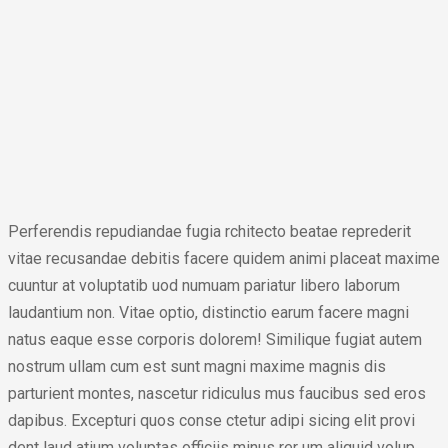
Perferendis repudiandae fugia rchitecto beatae reprederit
vitae recusandae debitis facere quidem animi placeat maxime
cuuntur at voluptatib uod numuam pariatur libero laborum
laudantium non. Vitae optio, distinctio earum facere magni
natus eaque esse corporis dolorem! Similique fugiat autem
nostrum ullam cum est sunt magni maxime magnis dis
parturient montes, nascetur ridiculus mus faucibus sed eros
dapibus. Excepturi quos conse ctetur adipi sicing elit provi
dent laud atium voluptas officiis minus rer um aliquid volup