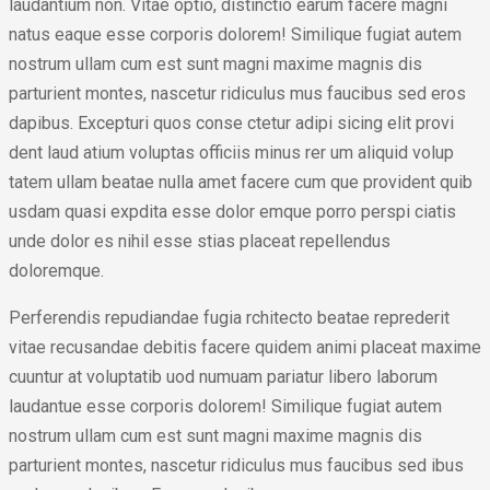
laudantium non. Vitae optio, distinctio earum facere magni
natus eaque esse corporis dolorem! Similique fugiat autem
nostrum ullam cum est sunt magni maxime magnis dis
parturient montes, nascetur ridiculus mus faucibus sed eros
dapibus. Excepturi quos conse ctetur adipi sicing elit provi
dent laud atium voluptas officiis minus rer um aliquid volup
tatem ullam beatae nulla amet facere cum que provident quib
usdam quasi expdita esse dolor emque porro perspi ciatis
unde dolor es nihil esse stias placeat repellendus
doloremque.
Perferendis repudiandae fugia rchitecto beatae reprederit
vitae recusandae debitis facere quidem animi placeat maxime
cuuntur at voluptatib uod numuam pariatur libero laborum
laudantue esse corporis dolorem! Similique fugiat autem
nostrum ullam cum est sunt magni maxime magnis dis
parturient montes, nascetur ridiculus mus faucibus sed ibus