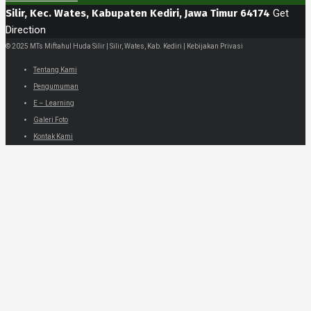
Silir, Kec. Wates, Kabupaten Kediri, Jawa Timur 64174
Get
Direction
© 2025 MTs Miftahul Huda Silir | Silir, Wates, Kab. Kediri | Kebijakan Privasi
Tentang Kami
Pengumuman
E – Learning
Galeri Foto
Kontak Kami