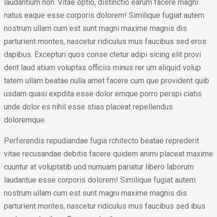
laudantium non. Vitae optio, distinctio earum facere magni
natus eaque esse corporis dolorem! Similique fugiat autem
nostrum ullam cum est sunt magni maxime magnis dis
parturient montes, nascetur ridiculus mus faucibus sed eros
dapibus. Excepturi quos conse ctetur adipi sicing elit provi
dent laud atium voluptas officiis minus rer um aliquid volup
tatem ullam beatae nulla amet facere cum que provident quib
usdam quasi expdita esse dolor emque porro perspi ciatis
unde dolor es nihil esse stias placeat repellendus
doloremque.
Perferendis repudiandae fugia rchitecto beatae reprederit
vitae recusandae debitis facere quidem animi placeat maxime
cuuntur at voluptatib uod numuam pariatur libero laborum
laudantue esse corporis dolorem! Similique fugiat autem
nostrum ullam cum est sunt magni maxime magnis dis
parturient montes, nascetur ridiculus mus faucibus sed ibus