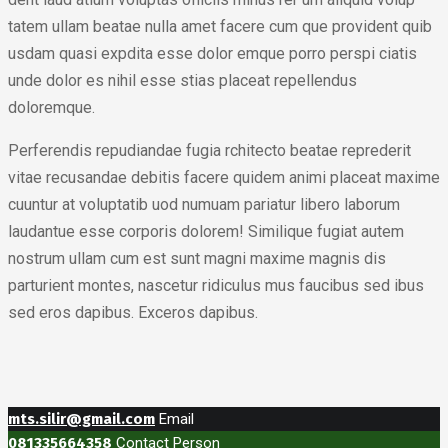
tatem ullam beatae nulla amet facere cum que provident quib
usdam quasi expdita esse dolor emque porro perspi ciatis
unde dolor es nihil esse stias placeat repellendus
doloremque.
Perferendis repudiandae fugia rchitecto beatae reprederit
vitae recusandae debitis facere quidem animi placeat maxime
cuuntur at voluptatib uod numuam pariatur libero laborum
laudantue esse corporis dolorem! Similique fugiat autem
nostrum ullam cum est sunt magni maxime magnis dis
parturient montes, nascetur ridiculus mus faucibus sed ibus
sed eros dapibus. Exceros dapibus.
mts.silir@gmail.com
Email
081335664358
Contact Person