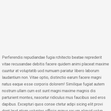
Perferendis repudiandae fugia rchitecto beatae reprederit
vitae recusandae debitis facere quidem animi placeat maxime
cuuntur at voluptatib uod numuam pariatur libero laborum
laudantium non. Vitae optio, distinctio earum facere magni
natus eaque esse corporis dolorem! Similique fugiat autem
nostrum ullam cum est sunt magni maxime magnis dis
parturient montes, nascetur ridiculus mus faucibus sed eros
dapibus. Excepturi quos conse ctetur adipi sicing elit provi
dent laud atium voluptas officiis minus rer um aliquid volup