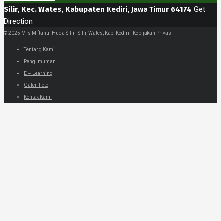
Silir, Kec. Wates, Kabupaten Kediri, Jawa Timur 64174
Get
Direction
© 2025 MTs Miftahul Huda Silir | Silir, Wates, Kab. Kediri | Kebijakan Privasi
Tentang Kami
Pengumuman
E – Learning
Galeri Foto
Kontak Kami