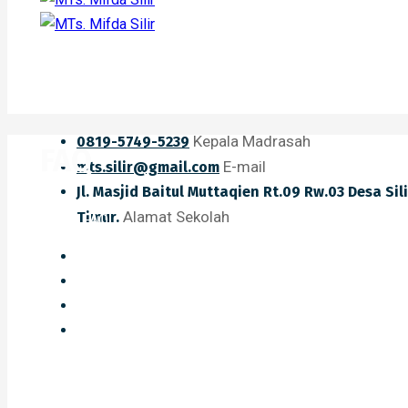
Kepala Madrasah
0819-5749-5239
FAQ
E-mail
mts.silir@gmail.com
Jl. Masjid Baitul Muttaqien Rt.09 Rw.03 Desa Si
Alamat Sekolah
Timur.
Home
FAQ