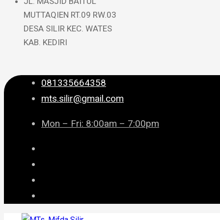
JL. MASJID BAITUL
MUTTAQIEN RT.09 RW.03
DESA SILIR KEC. WATES
KAB. KEDIRI
081335664358
mts.silir@gmail.com
Mon – Fri: 8:00am – 7:00pm