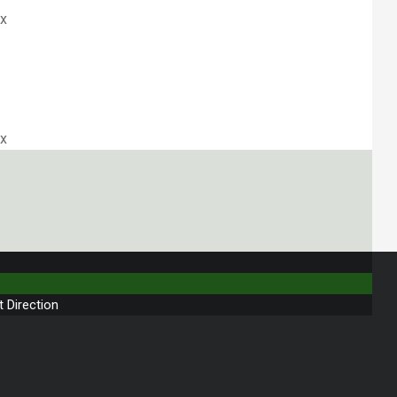
ex
ex
t Direction