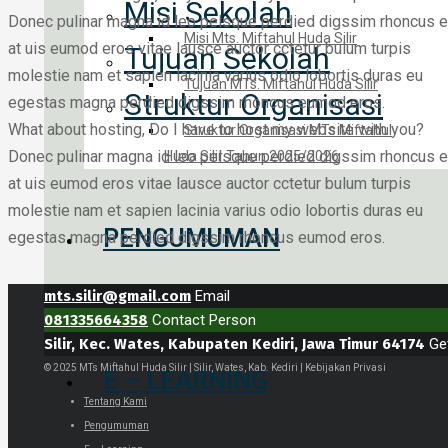
Misi Sekolah
Donec pulinar magna id leo pelsque perdied digssim rhoncus 
Misi Mts. Miftahul Huda Silir
at uis eumod eros vitae lausce auctor cctetur bulum turpis
Tujuan Sekolah
molestie nam et sapien lacinia varius odio lobortis duras eu
Tujuan MTs. Miftahul Huda Silir
Struktur Organisasi
egestas magna perdied digssim rhoncus eumod eros.
What about hosting, Do I have to host my website with you?
Struktur Organisasi MTs Miftahul
Donec pulinar magna id leo pelsque perdied digssim rhoncus 
Huda Silir Tahun 2025/2026
at uis eumod eros vitae lausce auctor cctetur bulum turpis
molestie nam et sapien lacinia varius odio lobortis duras eu
PENGUMUMAN
egestas magna perdied digssim rhoncus eumod eros.
mts.silir@gmail.com
Email
081335664358
Contact Person
Silir, Kec. Wates, Kabupaten Kediri, Jawa Timur 64174
Ge
© 2025 MTs Miftahul Huda Silir | Silir, Wates, Kab. Kediri | Kebijakan Privasi
E – LEARNING
Tentang Kami
Pengumuman