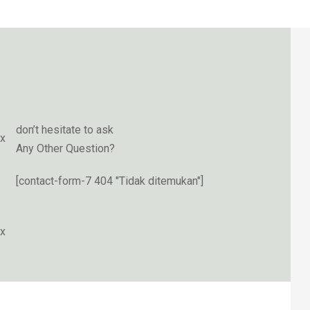
don’t hesitate to ask
ex
Any Other Question?
[contact-form-7 404 "Tidak ditemukan"]
ex