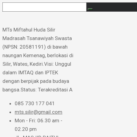
MTs Miftahul Huda Silir ​
Madrasah Tsanawiyah Swasta
(NPSN: 20581191) di bawah
naungan Kemenag, berlokasi di
Silir, Wates, Kediri. ​Visi: Unggul
dalam IMTAQ dan IPTEK
dengan berpijak pada budaya
bangsa. ​Status: Terakreditasi A
085 730 177 041
mts.silir@gmail.com
Mon - Fri: 06.30 am -
02.20 pm