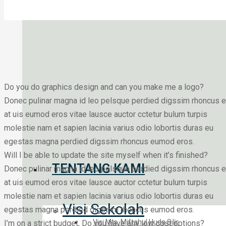
Do you do graphics design and can you make me a logo?
Donec pulinar magna id leo pelsque perdied digssim rhoncus 
at uis eumod eros vitae lausce auctor cctetur bulum turpis
molestie nam et sapien lacinia varius odio lobortis duras eu
egestas magna perdied digssim rhoncus eumod eros.
Will I be able to update the site myself when it’s finished?
TENTANG KAMI
Donec pulinar magna id leo pelsque perdied digssim rhoncus 
at uis eumod eros vitae lausce auctor cctetur bulum turpis
molestie nam et sapien lacinia varius odio lobortis duras eu
Visi Sekolah
egestas magna perdied digssim rhoncus eumod eros.
Visi Mts. Miftahul Huda Silir
I’m on a strict budget, Do you have any low cost options?